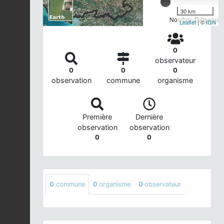
30 km
Nombre d'observatio
Leaflet
| ©
IGN
0
observateur
0
0
0
observation
commune
organisme
Première
Dernière
observation
observation
0
0
0
commune
0
organisme
0
observateur