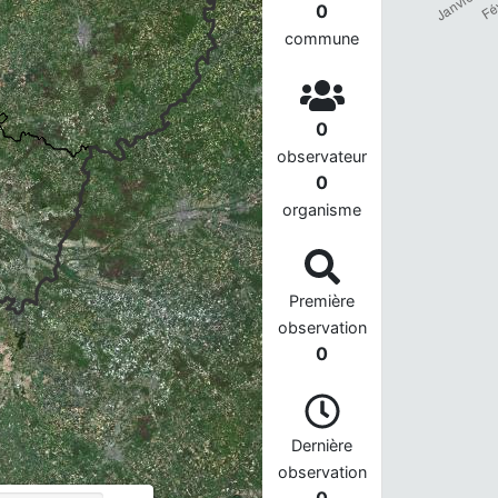
0
commune
0
observateur
0
.
organisme
Première
observation
0
Dernière
observation