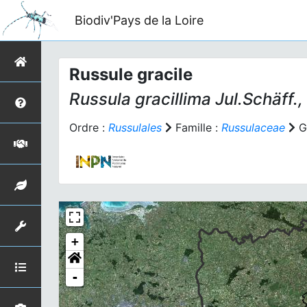
Biodiv'Pays de la Loire
Russule gracile
Russula gracillima
Jul.Schäff.,
Ordre :
Russulales
Famille :
Russulaceae
G
+
-