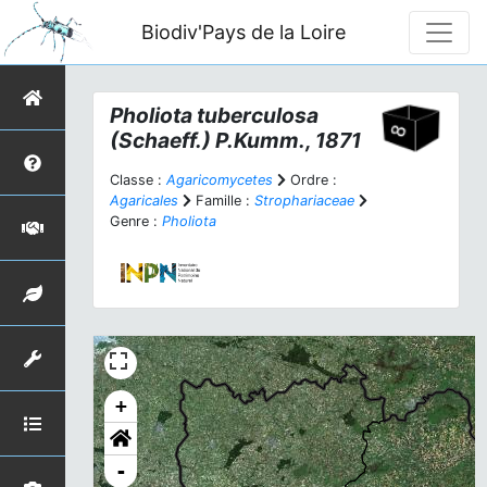
Biodiv'Pays de la Loire
Pholiota tuberculosa
(Schaeff.) P.Kumm., 1871
Classe :
Agaricomycetes
Ordre :
Agaricales
Famille :
Strophariaceae
Genre :
Pholiota
+
-