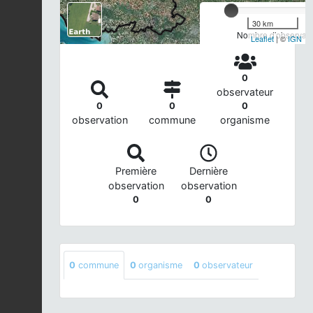
30 km
Nombre d'observatio
Leaflet
| ©
IGN
0
observateur
0
0
0
observation
commune
organisme
Première
Dernière
observation
observation
0
0
0
commune
0
organisme
0
observateur