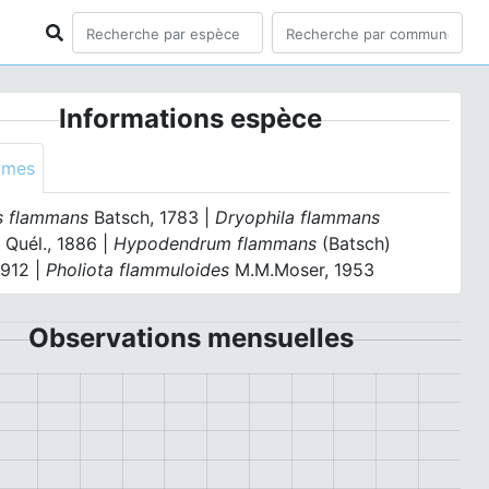
Informations espèce
ymes
s flammans
Batsch, 1783 |
Dryophila flammans
 Quél., 1886 |
Hypodendrum flammans
(Batsch)
 1912 |
Pholiota flammuloides
M.M.Moser, 1953
Observations mensuelles