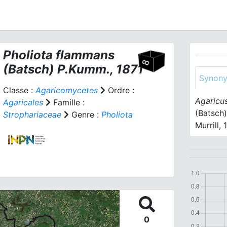
Pholiota flammans
(Batsch) P.Kumm., 1871
Synon
Classe :
Agaricomycetes
Ordre :
Agaricu
Agaricales
Famille :
(Batsch)
Strophariaceae
Genre :
Pholiota
Murrill,
0