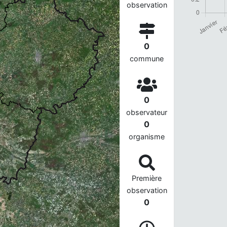
observation
0
commune
0
observateur
0
organisme
Première
observation
0