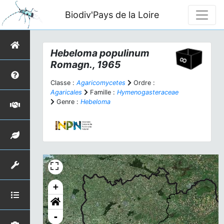
Biodiv'Pays de la Loire
Hebeloma populinum
Romagn., 1965
Classe :
Agaricomycetes
Ordre :
Agaricales
Famille :
Hymenogasteraceae
Genre :
Hebeloma
+
-