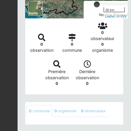
30 km
Nombre d'observatio
Leaflet
| ©
IGN
0
observateur
0
0
0
observation
commune
organisme
Première
Dernière
observation
observation
0
0
0
commune
0
organisme
0
observateur