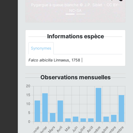
Pygargue à queue blanche © J.P. Siblet - CC BY-
NC-SA
Informations espèce
Synonymes
Falco albicilla
Linnaeus, 1758 |
Observations mensuelles