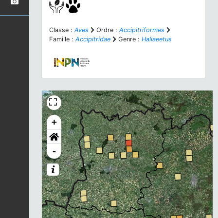
Classe :
Aves
Ordre :
Accipitriformes
Famille :
Accipitridae
Genre :
Haliaeetus
+
-