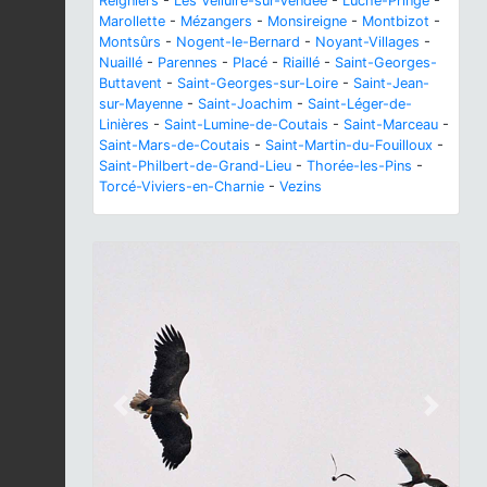
Reigniers
-
Les Velluire-sur-Vendée
-
Luché-Pringé
-
Marollette
-
Mézangers
-
Monsireigne
-
Montbizot
-
Montsûrs
-
Nogent-le-Bernard
-
Noyant-Villages
-
Nuaillé
-
Parennes
-
Placé
-
Riaillé
-
Saint-Georges-
Buttavent
-
Saint-Georges-sur-Loire
-
Saint-Jean-
sur-Mayenne
-
Saint-Joachim
-
Saint-Léger-de-
Linières
-
Saint-Lumine-de-Coutais
-
Saint-Marceau
-
Saint-Mars-de-Coutais
-
Saint-Martin-du-Fouilloux
-
Saint-Philbert-de-Grand-Lieu
-
Thorée-les-Pins
-
Torcé-Viviers-en-Charnie
-
Vezins
Previous
Next