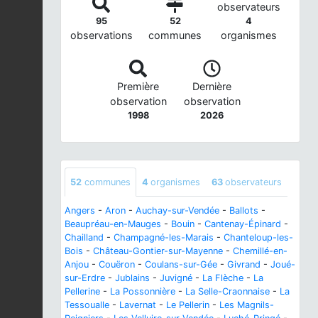
observateurs
95
52
4
observations
communes
organismes
Première
Dernière
observation
observation
1998
2026
52
communes
4
organismes
63
observateurs
Angers
-
Aron
-
Auchay-sur-Vendée
-
Ballots
-
Beaupréau-en-Mauges
-
Bouin
-
Cantenay-Épinard
-
Chailland
-
Champagné-les-Marais
-
Chanteloup-les-
Bois
-
Château-Gontier-sur-Mayenne
-
Chemillé-en-
Anjou
-
Couëron
-
Coulans-sur-Gée
-
Givrand
-
Joué-
sur-Erdre
-
Jublains
-
Juvigné
-
La Flèche
-
La
Pellerine
-
La Possonnière
-
La Selle-Craonnaise
-
La
Tessoualle
-
Lavernat
-
Le Pellerin
-
Les Magnils-