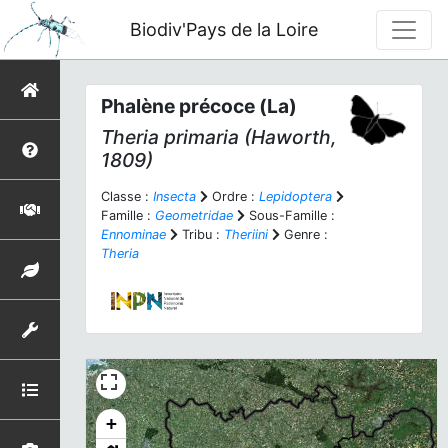
Biodiv'Pays de la Loire
Phalène précoce (La)
Theria primaria
(Haworth,
1809)
Classe :
Insecta
Ordre :
Lepidoptera
Famille :
Geometridae
Sous-Famille :
Ennominae
Tribu :
Theriini
Genre :
Theria
+