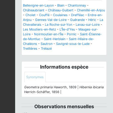
Bellevigne-en-Layon
-
Blain
-
Chantonnay
-
Châteaubriant
-
Château-Guibert
-
Chemillé-en-Anjou
-
Cholet
-
Couffé
-
Coulaines
-
Drefféac
-
Erdre-en-
Anjou
-
Gennes-Val-de-Loire
-
Guérande
-
Héric
-
La
Chevallerais
-
La Roche-sur-Yon
-
Lavau-sur-Loire
-
Les Moutiers-en-Retz
-
L'Île-d'Yeu
-
Mauges-sur-
Loire
-
Noirmoutier-en-l'Île
-
Pornic
-
Saint-Étienne-
de-Montluc
-
Saint-Herblain
-
Saint-Hilaire-de-
Chaléons
-
Sautron
-
Savigné-sous-le-Lude
-
Treillières
-
Trélazé
Informations espèce
Synonymes
Geometra primaria
Haworth, 1809 |
Hibernia ibicaria
Herrich-Schäffer, 1856 |
Observations mensuelles