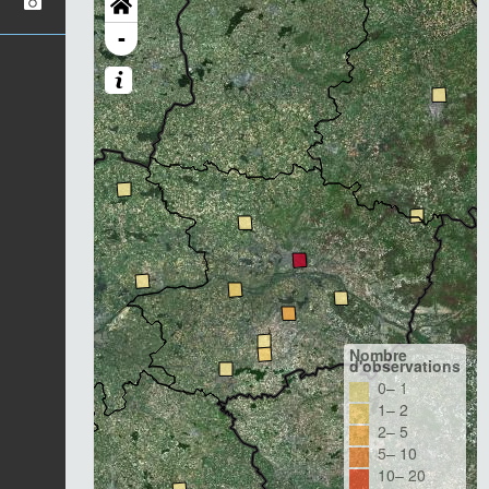
-
Nombre
d'observations
0– 1
1– 2
2– 5
5– 10
10– 20