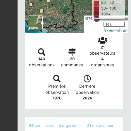
20– 50
50– 100
100+
1976
30 km
Nombre d'observa
Leaflet
| ©
IGN
21
observateurs
143
29
4
observations
communes
organismes
Première
Dernière
observation
observation
1976
2026
29
communes
4
organismes
21
observateurs