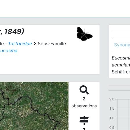
, 1849)
le :
Tortricidae
Sous-Famille
Synon
Eucosma
Eucosma
aemula
Schäffer
2
observations
1