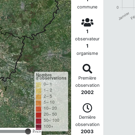
commune
1
observateur
1
organisme
Nombre
d'observations
Première
0– 1
observation
1– 2
2002
2– 5
5– 10
10– 20
20– 50
Dernière
50– 100
observation
100+
2026
2003