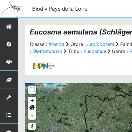
Biodiv'Pays de la Loire
Eucosma aemulana
(Schläger
Classe :
Insecta
Ordre :
Lepidoptera
Famil
:
Olethreutinae
Tribu :
Eucosmini
Genre :
+
-