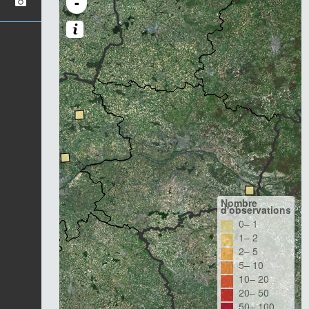
-
Nombre
d'observations
0– 1
1– 2
2– 5
5– 10
10– 20
20– 50
50– 100