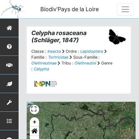
Biodiv'Pays de la Loire
Celypha rosaceana
(Schläger, 1847)
Classe :
Insecta
Ordre :
Lepidoptera
Famille :
Tortricidae
Sous-Famille :
Olethreutinae
Tribu :
Olethreutini
Genre
:
Celypha
+