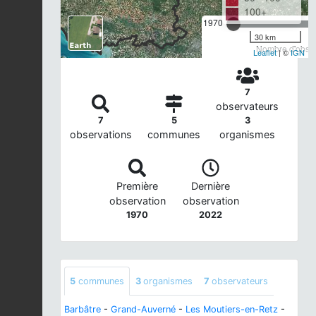
100+
1970
30 km
Nombre d'observ
Leaflet
| ©
IGN
7
observateurs
7
5
3
observations
communes
organismes
Première
Dernière
observation
observation
1970
2022
5
communes
3
organismes
7
observateurs
Barbâtre
-
Grand-Auverné
-
Les Moutiers-en-Retz
-