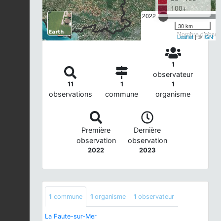
100+
2022
30 km
Nombre d'observ
Leaflet
| ©
IGN
1
observateur
11
1
1
observations
commune
organisme
Première
Dernière
observation
observation
2022
2023
1
commune
1
organisme
1
observateur
La Faute-sur-Mer