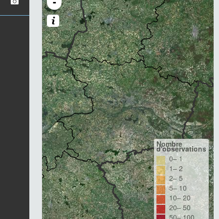
-
Nombre
d'observations
0– 1
1– 2
2– 5
5– 10
10– 20
20– 50
50– 100