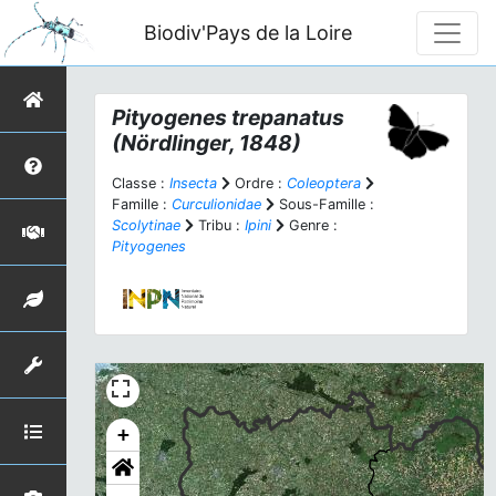
Biodiv'Pays de la Loire
Pityogenes trepanatus
(Nördlinger, 1848)
Classe :
Insecta
Ordre :
Coleoptera
Famille :
Curculionidae
Sous-Famille :
Scolytinae
Tribu :
Ipini
Genre :
Pityogenes
+