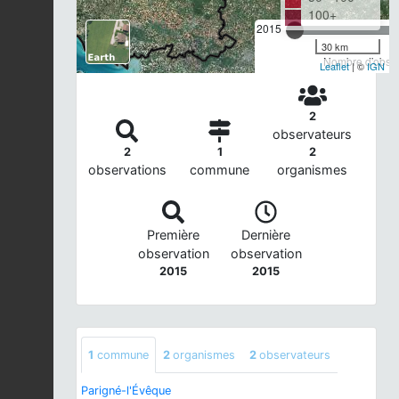
100+
2015
30 km
Nombre d'observ
Leaflet
| ©
IGN
2
observateurs
2
1
2
observations
commune
organismes
Première
Dernière
observation
observation
2015
2015
1
commune
2
organismes
2
observateurs
Parigné-l'Évêque