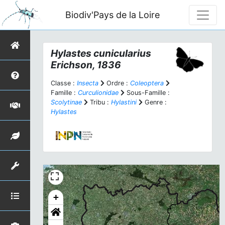
Biodiv'Pays de la Loire
Hylastes cunicularius
Erichson, 1836
Classe :
Insecta
Ordre :
Coleoptera
Famille :
Curculionidae
Sous-Famille :
Scolytinae
Tribu :
Hylastini
Genre :
Hylastes
+