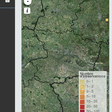
-
Nombre
d'observations
0– 1
1– 2
2– 5
5– 10
10– 20
20– 50
50– 100