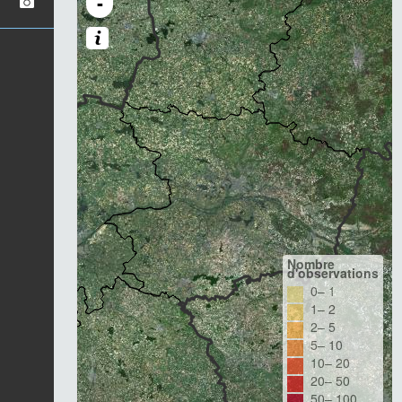
-
Nombre
d'observations
0– 1
1– 2
2– 5
5– 10
10– 20
20– 50
50– 100