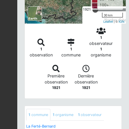
100+
1921
30 km
Nombre d'observ
Leaflet
| ©
IGN
1
observateur
1
1
1
observation
commune
organisme
Première
Dernière
observation
observation
1921
1921
1
commune
1
organisme
1
observateur
La Ferté-Bernard