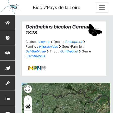
Biodiv'Pays de la Loire
Ochthebius bicolon
Germar,
1823
Classe :
Insecta
Ordre :
Coleoptera
Famille :
Hydraenidae
Sous-Famille :
Ochthebiinae
Tribu :
Ochthebiini
Genre
:
Ochthebius
+