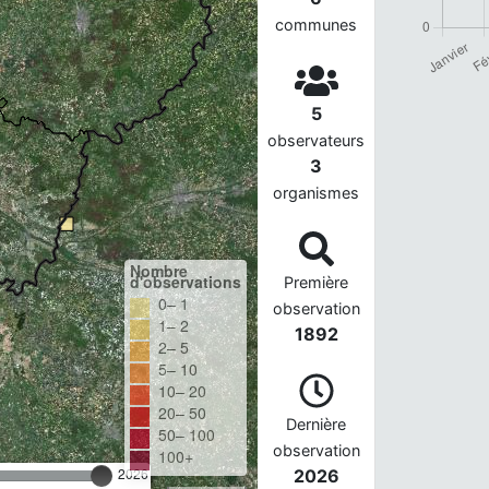
communes
5
observateurs
3
organismes
Nombre
d'observations
Première
0– 1
observation
1– 2
1892
2– 5
5– 10
10– 20
20– 50
Dernière
50– 100
observation
100+
2026
2026