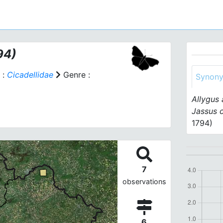
94)
 :
Cicadellidae
Genre :
Synon
Allygus 
Jassus c
1794)
7
observations
6