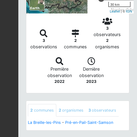
30 km
Nombre d'observ
Leaflet
| ©
IGN
3
observateurs
3
2
2
observations
communes
organismes
Première
Dernière
observation
observation
2022
2023
2
communes
2
organismes
3
observateurs
La Breille-les-Pins
-
Pré-en-Pail-Saint-Samson