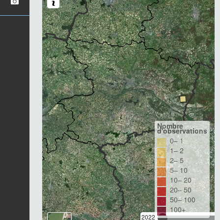
Nombre
d'observations
0– 1
1– 2
2– 5
5– 10
10– 20
20– 50
50– 100
100+
2022