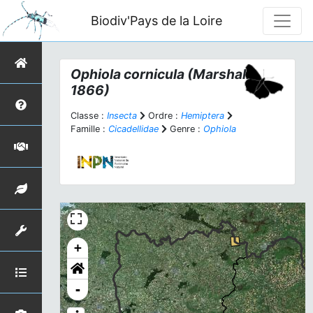
Biodiv'Pays de la Loire
Ophiola cornicula
(Marshall,
1866)
Classe :
Insecta
Ordre :
Hemiptera
Famille :
Cicadellidae
Genre :
Ophiola
+
-