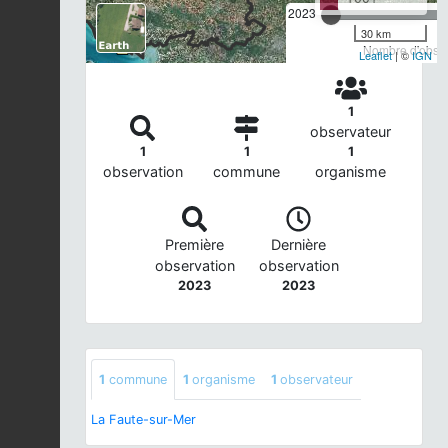
2023
30 km
Nombre d'observ
Leaflet
| ©
IGN
1
observateur
1
1
1
observation
commune
organisme
Première
Dernière
observation
observation
2023
2023
1
commune
1
organisme
1
observateur
La Faute-sur-Mer