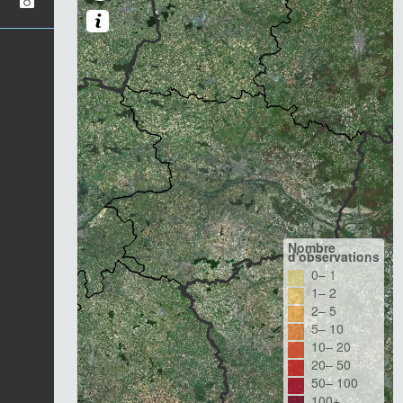
Nombre
d'observations
0– 1
1– 2
2– 5
5– 10
10– 20
20– 50
50– 100
100+