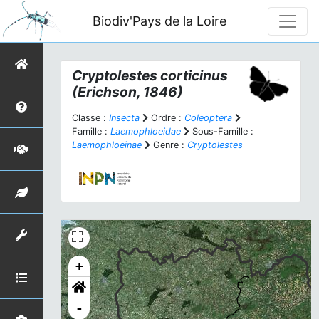
Biodiv'Pays de la Loire
Cryptolestes corticinus
(Erichson, 1846)
Classe :
Insecta
Ordre :
Coleoptera
Famille :
Laemophloeidae
Sous-Famille :
Laemophloeinae
Genre :
Cryptolestes
+
-