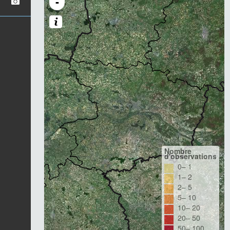
-
Nombre
d'observations
0– 1
1– 2
2– 5
5– 10
10– 20
20– 50
50– 100