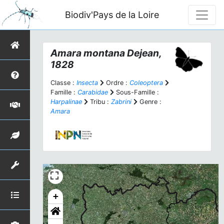
Biodiv'Pays de la Loire
Amara montana
Dejean,
1828
Classe :
Insecta
Ordre :
Coleoptera
Famille :
Carabidae
Sous-Famille :
Harpalinae
Tribu :
Zabrini
Genre :
Amara
+