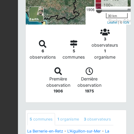
100+
1906
30 km
Nombre d'observ
Leaflet
| ©
IGN
3
observateurs
6
5
1
observations
communes
organisme
Première
Dernière
observation
observation
1906
1975
5
communes
1
organisme
3
observateurs
La Bernerie-en-Retz
-
L'Aiguillon-sur-Mer
-
La