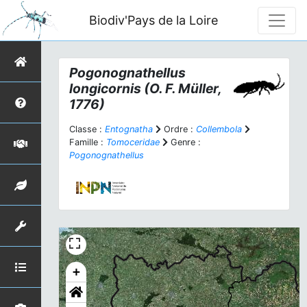
Biodiv'Pays de la Loire
Pogonognathellus
longicornis
(O. F. Müller,
1776)
Classe :
Entognatha
Ordre :
Collembola
Famille :
Tomoceridae
Genre :
Pogonognathellus
+