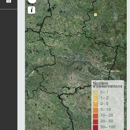
Nombre
d'observations
0– 1
1– 2
2– 5
5– 10
10– 20
20– 50
50– 100