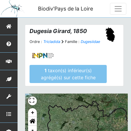
Biodiv'Pays de la Loire
Dugesia
Girard, 1850
Ordre :
Tricladida
Famille :
Dugesiidae
1
taxon(s) inférieur(s)
agrégé(s) sur cette fiche
+
-