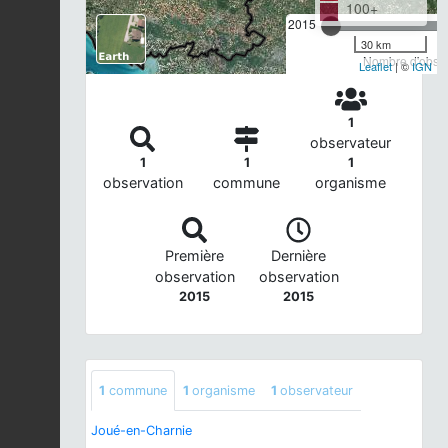
100+
2015
30 km
Nombre d'observ
Leaflet
| ©
IGN
1
observateur
1
1
1
observation
commune
organisme
Première
Dernière
observation
observation
2015
2015
1
commune
1
organisme
1
observateur
Joué-en-Charnie