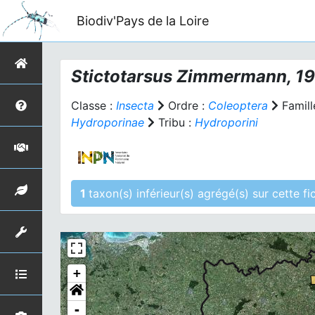
Biodiv'Pays de la Loire
Stictotarsus
Zimmermann, 19
Classe :
Insecta
Ordre :
Coleoptera
Famill
Hydroporinae
Tribu :
Hydroporini
1
taxon(s) inférieur(s)
+
-