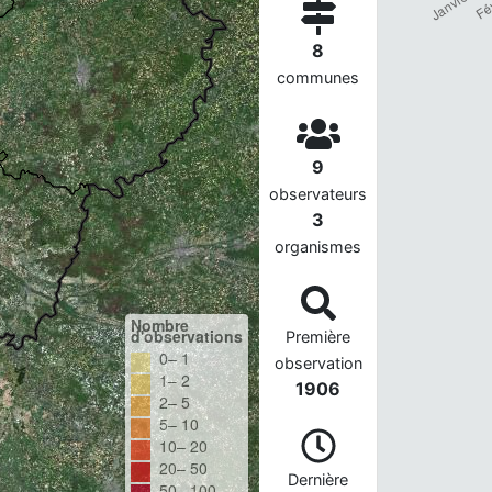
8
communes
9
observateurs
3
organismes
Nombre
d'observations
Première
0– 1
observation
1– 2
1906
2– 5
5– 10
10– 20
20– 50
Dernière
50– 100