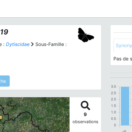
19
e :
Dytiscidae
Sous-Famille :
Synon
Pas de 
 agrégé(s) sur cette fiche
9
observations