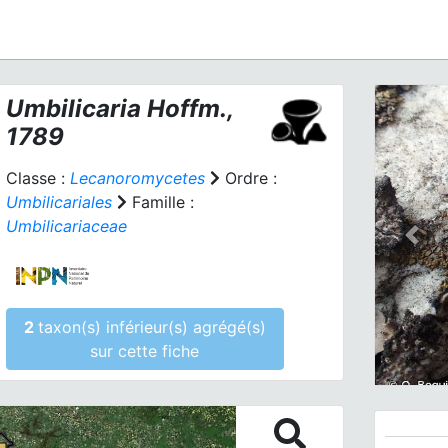
Umbilicaria
Hoffm.,
1789
Classe :
Lecanoromycetes
Ordre :
Umbilicariales
Famille :
Umbilicariaceae
Prev
2
taxon(s) inférieur(s) agrégé(s)
sur cette fiche