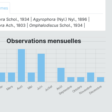
ymes
yra
Schol., 1934 |
Agyrophora
(Nyl.) Nyl., 1896 |
ora
Ach., 1803 |
Omphalodiscus
Schol., 1934 |
Observations mensuelles