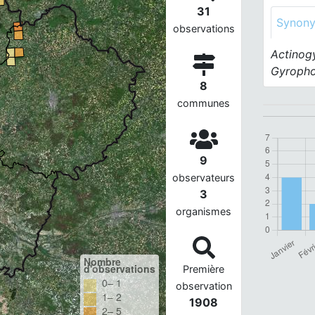
31
Synon
observations
Actinog
Gyroph
8
communes
9
observateurs
3
organismes
Nombre
d'observations
Première
0– 1
observation
1– 2
1908
2– 5