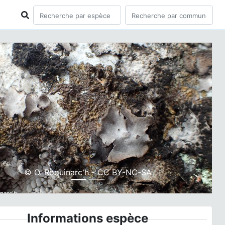
ious
Next
© O. Roquinarc'h - CC BY-NC-SA
Informations espèce