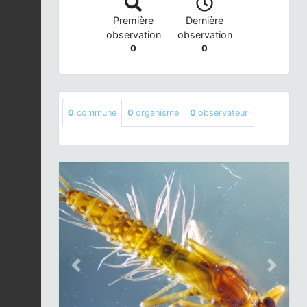
Première
Dernière
observation
observation
0
0
0
commune
0
organisme
0
observateur
Previous
Next