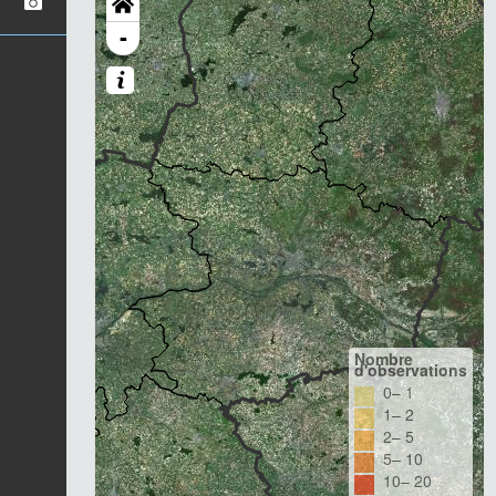
-
Nombre
d'observations
0– 1
1– 2
2– 5
5– 10
10– 20