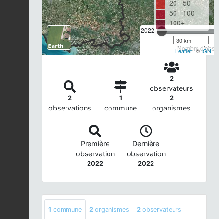
20– 50
50– 100
100+
2022
30 km
Nombre d'observ
Leaflet
| ©
IGN
2
observateurs
2
1
2
observations
commune
organismes
Première
Dernière
observation
observation
2022
2022
1
commune
2
organismes
2
observateurs