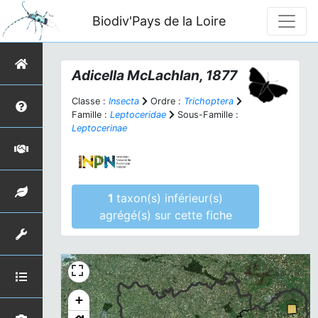
Biodiv'Pays de la Loire
Adicella
McLachlan, 1877
Classe :
Insecta
Ordre :
Trichoptera
Famille :
Leptoceridae
Sous-Famille :
Leptocerinae
1
taxon(s) inférieur(s)
agrégé(s) sur cette fiche
+