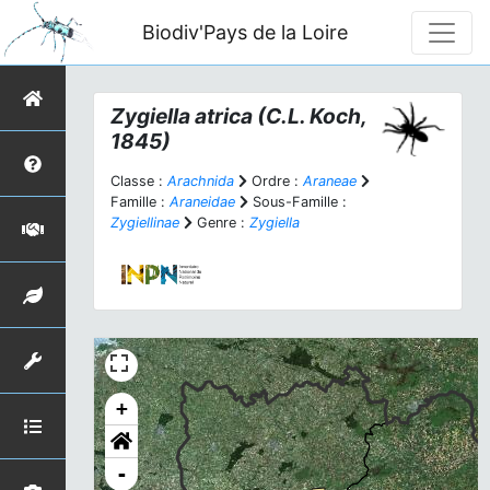
Biodiv'Pays de la Loire
Zygiella atrica
(C.L. Koch,
1845)
Classe :
Arachnida
Ordre :
Araneae
Famille :
Araneidae
Sous-Famille :
Zygiellinae
Genre :
Zygiella
+
-