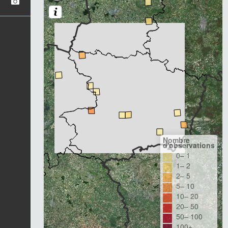
Nombre
d'observations
0– 1
1– 2
2– 5
5– 10
10– 20
20– 50
50– 100
100+