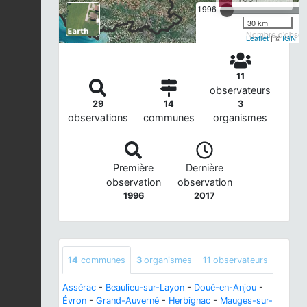
1996
30 km
Nombre d'observ
Leaflet
| ©
IGN
11
observateurs
29
14
3
observations
communes
organismes
Première
Dernière
observation
observation
1996
2017
14
communes
3
organismes
11
observateurs
Assérac
-
Beaulieu-sur-Layon
-
Doué-en-Anjou
-
Évron
-
Grand-Auverné
-
Herbignac
-
Mauges-sur-