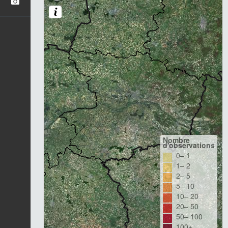
Nombre
d'observations
0– 1
1– 2
2– 5
5– 10
10– 20
20– 50
50– 100
100+