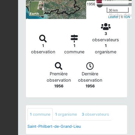
1956
30 km
Nombre d'observ
Leaflet
| ©
IGN
3
observateurs
1
1
1
observation
commune
organisme
Première
Dernière
observation
observation
1956
1956
1
commune
1
organisme
3
observateurs
Saint-Philbert-de-Grand-Lieu