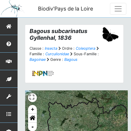
Biodiv'Pays de la Loire
Bagous subcarinatus
Gyllenhal, 1836
Classe :
Insecta
Ordre :
Coleoptera
Famille :
Curculionidae
Sous-Famille :
Bagoinae
Genre :
Bagous
+
-