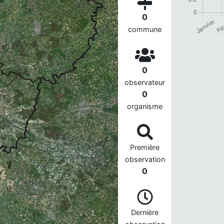
0
commune
0
observateur
0
...
organisme
Première
observation
0
Dernière