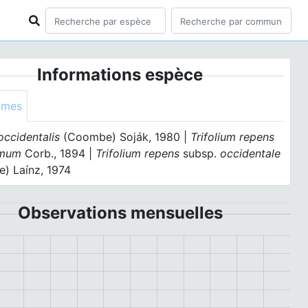
Informations espèce
ymes
occidentalis
(Coombe) Soják, 1980 |
Trifolium repens
imum
Corb., 1894 |
Trifolium repens
subsp.
occidentale
) Laínz, 1974
Observations mensuelles