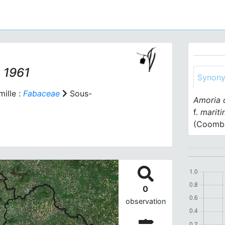
 1961
Synon
ille :
Fabaceae
Sous-
Amoria 
f.
marit
(Coombe
0
observation