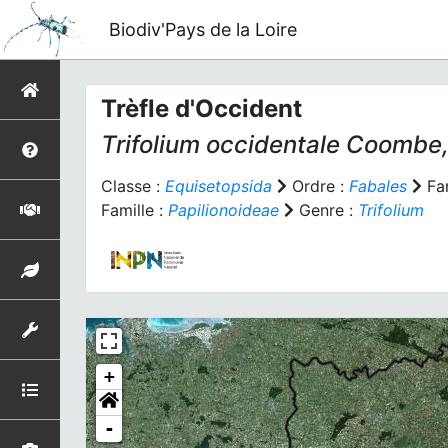
Biodiv'Pays de la Loire
Trèfle d'Occident
Trifolium occidentale
Coombe,
Classe :
Equisetopsida
Ordre :
Fabales
Fam
Famille :
Papilionoideae
Genre :
Trifolium
+
-