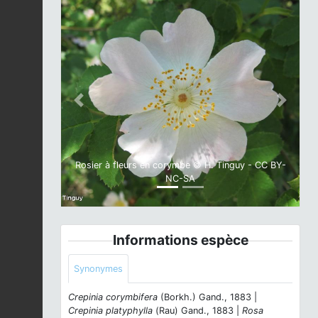
Previous
Next
Rosier à fleurs en corymbe © H. Tinguy - CC BY-
NC-SA
Informations espèce
Synonymes
Crepinia corymbifera
(Borkh.) Gand., 1883 |
Crepinia platyphylla
(Rau) Gand., 1883 |
Rosa