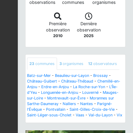
observations
communes
organismes
Première
Dernière
observation
observation
2010
2025
23
communes
3
organismes
12
observateurs
Batz-sur-Mer
-
Beaulieu-sur-Layon
-
Brossay
-
Château-Guibert
-
Château-Thébaud
-
Chemillé-en-
Anjou
-
Erdre-en-Anjou
-
La Roche-sur-Yon
-
L'Île-
d'Yeu
-
Longuenée-en-Anjou
-
Louverné
-
Mauges-
sur-Loire
-
Montrevault-sur-Èvre
-
Morannes sur
Sarthe-Daumeray
-
Nalliers
-
Nantes
-
Parigné-
l'Évêque
-
Pontvallain
-
Saint-Gilles-Croix-de-Vie
-
Saint-Léger-sous-Cholet
-
Vaas
-
Val-du-Layon
-
Vix