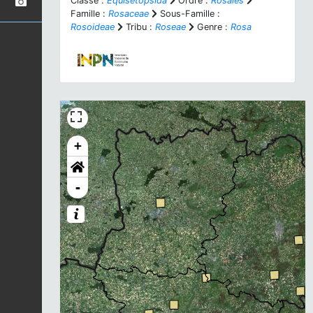
Classe :
Equisetopsida
Ordre :
Rosales
Famille :
Rosaceae
Sous-Famille :
Rosoideae
Tribu :
Roseae
Genre :
Rosa
+
-