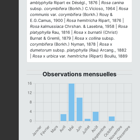
amblyphylla
Ripart ex Déségl., 1876 |
Rosa canina
subsp.
corymbifera
(Borkh.) C.Vicioso, 1964 |
Rosa
communis
var.
corymbifera
(Borkh.) Rouy &
E.G.Camus, 1900 |
Rosa hemitricha
Ripart, 1876 |
Rosa kalmussiaca
Chrshan. & Lasebna, 1958 |
Rosa
platyphylla
Rau, 1816 |
Rosa
x
burnatii
(Christ)
Burnat & Gremli, 1879 |
Rosa
x
collina
subsp.
corymbifera
(Borkh.) Nyman, 1878 |
Rosa
x
dumetorum
subsp.
platyphylla
(Rau) Arcang., 1882
|
Rosa
x
urbica
var.
hemitricha
(Ripart) Boullu, 1889
Observations mensuelles