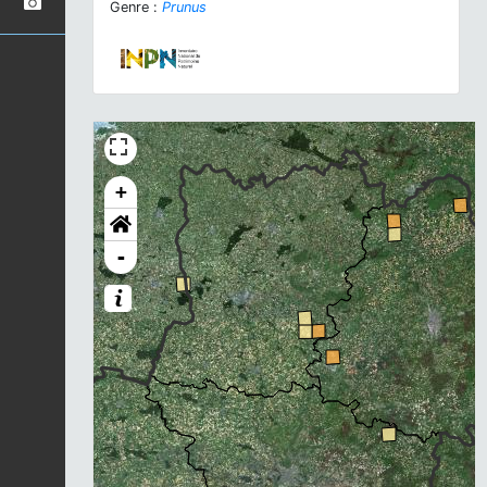
Genre :
Prunus
+
-