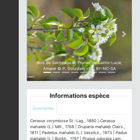
Previous
Next
Bois de Sainte-Lucie, Prunier de Sainte-Lucie,
Amarel © P. Gourdain - CC BY-NC-SA
Informations espèce
Synonymes
Cerasus corymbosa
St.-Lag., 1880 |
Cerasus
mahaleb
(L.) Mill., 1768 |
Druparia mahaleb
Clairv.,
1811 |
Padellus mahaleb
(L.) Vassilcz., 1973 |
Padus
mahaleb
(L.) Borkh., 1797 |
Prunus odorata
Lam.,