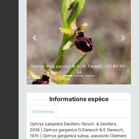
Previous
Next
Ophrys de la passion © A.-H. Paradis - CC BY-NC-
SA
Informations espèce
Synonymes
Ophrys caloptera
Devillers-Tersch. & Devillers,
2006 |
Ophrys garganica
O.Danesch & E.Danesch,
1975 |
Ophrys garganica
subsp.
passionis
(Sennen)