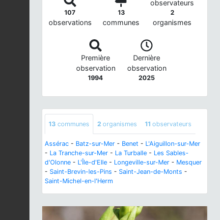
observateurs
107
13
2
observations
communes
organismes
Première
Dernière
observation
observation
1994
2025
13
communes
2
organismes
11
observateurs
Assérac
-
Batz-sur-Mer
-
Benet
-
L'Aiguillon-sur-Mer
-
La Tranche-sur-Mer
-
La Turballe
-
Les Sables-
d'Olonne
-
L'Île-d'Elle
-
Longeville-sur-Mer
-
Mesquer
-
Saint-Brevin-les-Pins
-
Saint-Jean-de-Monts
-
Saint-Michel-en-l'Herm