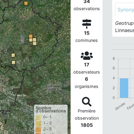
34
observations
Synon
Geotrup
Linnaeus
15
communes
17
observateurs
6
organismes
Nombre
d'observations
Première
0– 1
observation
1– 2
1805
2– 5