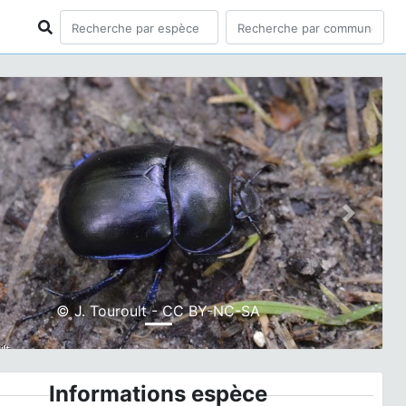
ious
Next
© J. Touroult - CC BY-NC-SA
Informations espèce