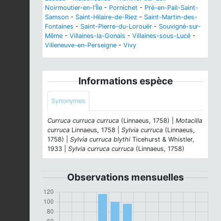
Noirmoutier-en-l'Île
-
Pornichet
-
Pré-en-Pail-Saint-
Samson
-
Saint-Hilaire-de-Riez
-
Saint-Martin-des-
Fontaines
-
Saint-Pierre-du-Lorouër
-
Souvigné-sur-
Même
-
Villaines-la-Gonais
-
Villaines-sous-Lucé
-
Villeneuve-en-Perseigne
-
Vivy
Informations espèce
Synonymes
Curruca curruca curruca
(Linnaeus, 1758) |
Motacilla
curruca
Linnaeus, 1758 |
Sylvia curruca
(Linnaeus,
1758) |
Sylvia curruca blythi
Ticehurst & Whistler,
1933 |
Sylvia curruca curruca
(Linnaeus, 1758)
Observations mensuelles