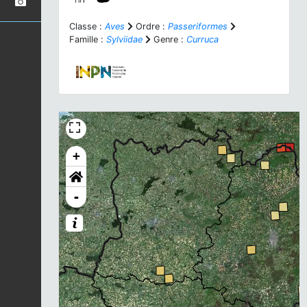
Classe :
Aves
Ordre :
Passeriformes
Famille :
Sylviidae
Genre :
Curruca
+
-