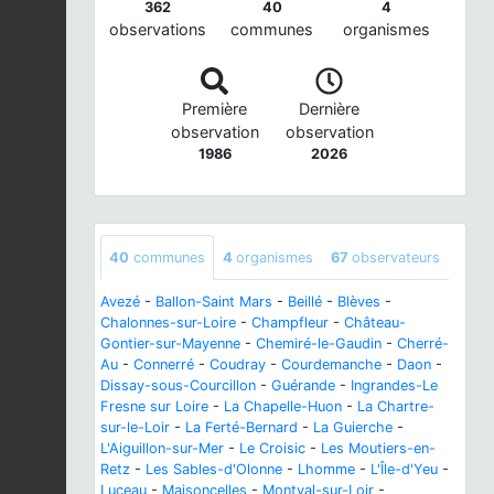
362
40
4
observations
communes
organismes
Première
Dernière
observation
observation
1986
2026
40
communes
4
organismes
67
observateurs
Avezé
-
Ballon-Saint Mars
-
Beillé
-
Blèves
-
Chalonnes-sur-Loire
-
Champfleur
-
Château-
Gontier-sur-Mayenne
-
Chemiré-le-Gaudin
-
Cherré-
Au
-
Connerré
-
Coudray
-
Courdemanche
-
Daon
-
Dissay-sous-Courcillon
-
Guérande
-
Ingrandes-Le
Fresne sur Loire
-
La Chapelle-Huon
-
La Chartre-
sur-le-Loir
-
La Ferté-Bernard
-
La Guierche
-
L'Aiguillon-sur-Mer
-
Le Croisic
-
Les Moutiers-en-
Retz
-
Les Sables-d'Olonne
-
Lhomme
-
L'Île-d'Yeu
-
Luceau
-
Maisoncelles
-
Montval-sur-Loir
-