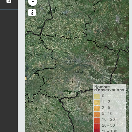
-
Nombre
d'observations
0– 1
1– 2
2– 5
5– 10
10– 20
20– 50
50– 100