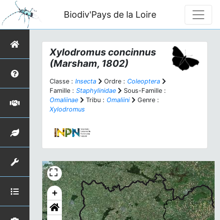
Biodiv'Pays de la Loire
Xylodromus concinnus
(Marsham, 1802)
Classe :
Insecta
Ordre :
Coleoptera
Famille :
Staphylinidae
Sous-Famille :
Omaliinae
Tribu :
Omaliini
Genre :
Xylodromus
+