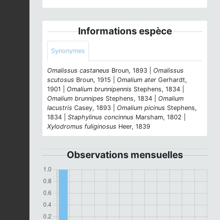
Informations espèce
Synonymes
Omalissus castaneus
Broun, 1893 |
Omalissus
scutosus
Broun, 1915 |
Omalium ater
Gerhardt,
1901 |
Omalium brunnipennis
Stephens, 1834 |
Omalium brunnipes
Stephens, 1834 |
Omalium
lacustris
Casey, 1893 |
Omalium picinus
Stephens,
1834 |
Staphylinus concinnus
Marsham, 1802 |
Xylodromus fuliginosus
Heer, 1839
Observations mensuelles