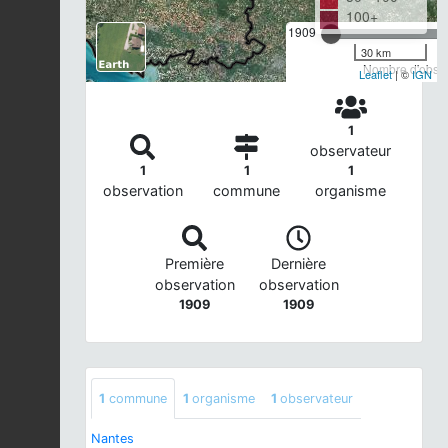
100+
1909
30 km
Nombre d'observ
Leaflet
| ©
IGN
1
observateur
1
1
1
observation
commune
organisme
Première
Dernière
observation
observation
1909
1909
1
commune
1
organisme
1
observateur
Nantes