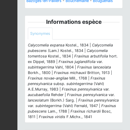
Bazoges-en-Paillers
-
Bouchemaine
-
Bouguenais
Informations espèce
Synonymes
Calycomelia expansa
Kostel., 1834 |
Calycomelia
pubescens
(Lam.) Kostel., 1834 |
Calycomelia
tomentosa
Kostel., 1834 |
Fraxinus arbutifolia
hort.
ex Dippel, 1889 |
Fraxinus juglandifolia
var.
subintegerrima
Vahl, 1804 |
Fraxinus lanceolata
Borkh., 1800 |
Fraxinus michauxii
Britton, 1913 |
Fraxinus novae-angliae
Mill., 1768 |
Fraxinus
pennsylvanica
subsp.
subintegerrima
(Vahl)
A.E.Murray, 1983 |
Fraxinus pennsylvanica
var.
aucubaefolia
Rehder |
Fraxinus pennsylvanica
var.
lanceolatum
(Borkh.) Sarg. |
Fraxinus pennsylvanica
var.
subintegerrima
(Vahl) Fernald, 1947 |
Fraxinus
pubescens
Lam., 1788 |
Fraxinus richardii
Bosc,
1811 |
Fraxinus viridis
F.Michx., 1841