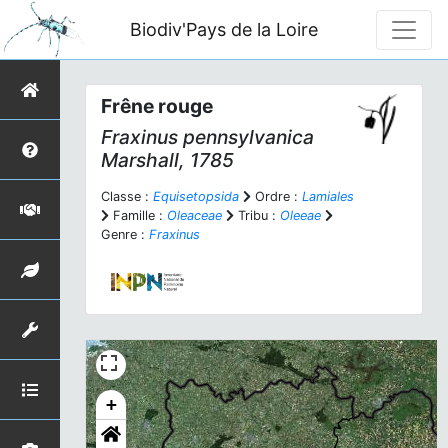
Biodiv'Pays de la Loire
Frêne rouge
Fraxinus pennsylvanica
Marshall, 1785
Classe :
Equisetopsida
Ordre :
Lamiales
Famille :
Oleaceae
Tribu :
Oleeae
Genre :
Fraxinus
+