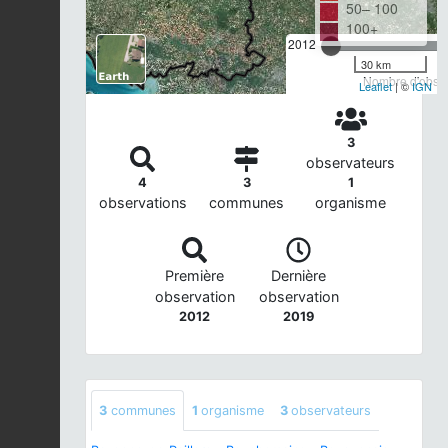
50– 100
100+
2012
30 km
Nombre d'observ
Leaflet
| ©
IGN
3
observateurs
4
3
1
observations
communes
organisme
Première
Dernière
observation
observation
2012
2019
3
communes
1
organisme
3
observateurs