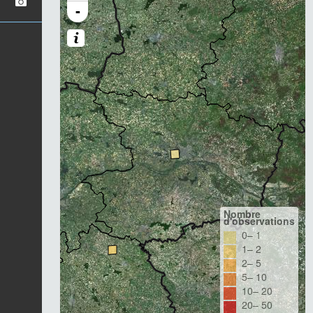
-
Nombre
d'observations
0– 1
1– 2
2– 5
5– 10
10– 20
20– 50