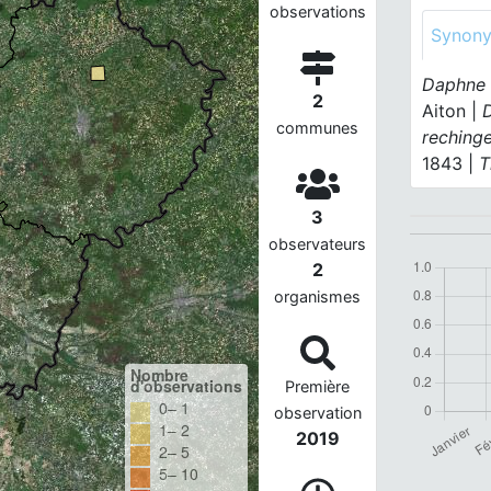
observations
Synon
Daphne 
2
Aiton |
communes
rechinge
1843 |
T
3
observateurs
2
organismes
Nombre
d'observations
Première
0– 1
observation
1– 2
2019
2– 5
5– 10