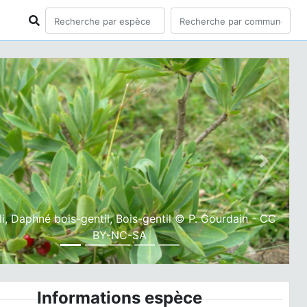
ious
Next
li, Daphné bois-gentil, Bois-gentil © P. Gourdain - CC
BY-NC-SA
Informations espèce