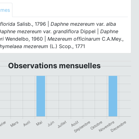
ymes
florida
Salisb., 1796 |
Daphne mezereum
var.
alba
Daphne mezereum
var.
grandiflora
Dippel |
Daphne
ri
Wendelbo, 1960 |
Mezereum officinarum
C.A.Mey.,
hymelaea mezereum
(L.) Scop., 1771
Observations mensuelles