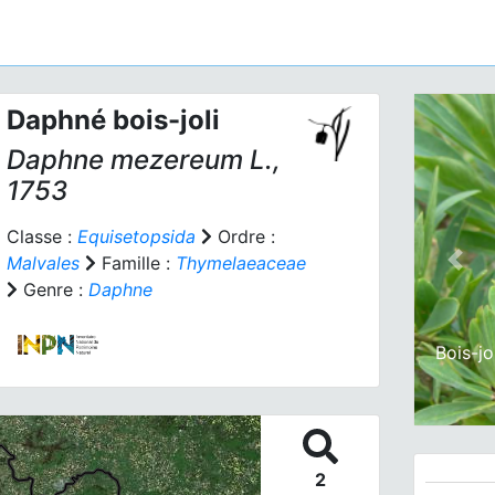
Daphné bois-joli
Daphne mezereum
L.,
1753
Classe :
Equisetopsida
Ordre :
Malvales
Famille :
Thymelaeaceae
Prev
Genre :
Daphne
Bois-jo
2