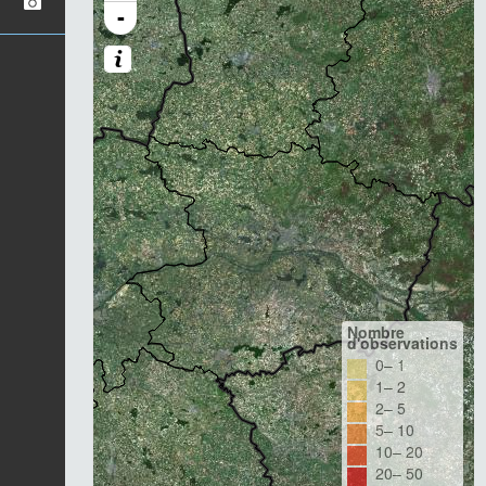
-
Nombre
d'observations
0– 1
1– 2
2– 5
5– 10
10– 20
20– 50