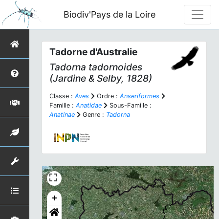
Biodiv'Pays de la Loire
Tadorne d'Australie
Tadorna tadornoides
(Jardine & Selby, 1828)
Classe :
Aves
Ordre :
Anseriformes
Famille :
Anatidae
Sous-Famille :
Anatinae
Genre :
Tadorna
+