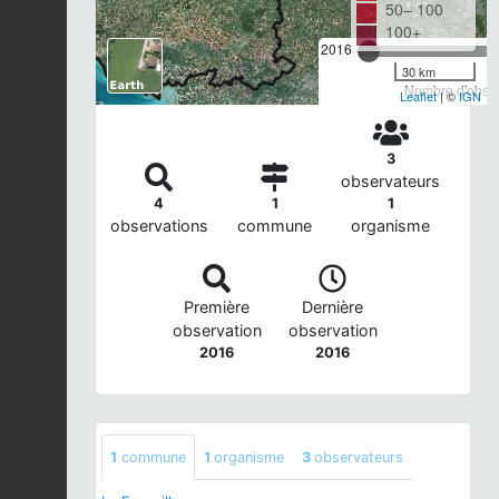
50– 100
100+
2016
30 km
Nombre d'observ
Leaflet
| ©
IGN
3
observateurs
4
1
1
observations
commune
organisme
Première
Dernière
observation
observation
2016
2016
1
commune
1
organisme
3
observateurs