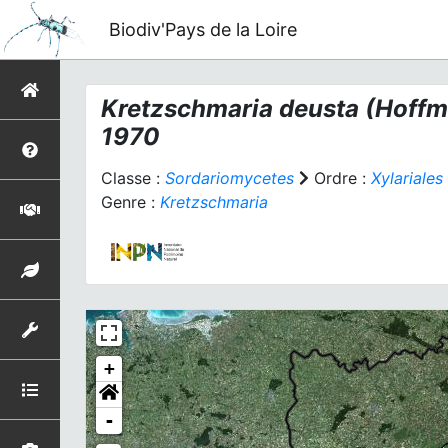
Biodiv'Pays de la Loire
Kretzschmaria deusta
(Hoffm.
1970
Classe :
Sordariomycetes
Ordre :
Xylariales
Genre :
Kretzschmaria
+
-