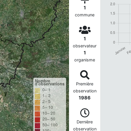
1
commune
1
observateur
1
organisme
Nombre
d'observations
Première
0– 1
observation
1– 2
1986
2– 5
5– 10
10– 20
20– 50
Dernière
50– 100
observation
100+