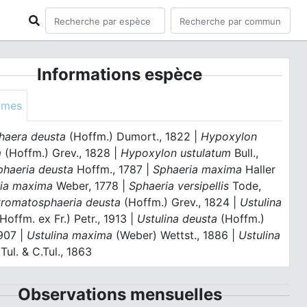
Informations espèce
ymes
haera deusta
(Hoffm.) Dumort., 1822 |
Hypoxylon
m
(Hoffm.) Grev., 1828 |
Hypoxylon ustulatum
Bull.,
phaeria deusta
Hoffm., 1787 |
Sphaeria maxima
Haller
ia maxima
Weber, 1778 |
Sphaeria versipellis
Tode,
tromatosphaeria deusta
(Hoffm.) Grev., 1824 |
Ustulina
Hoffm. ex Fr.) Petr., 1913 |
Ustulina deusta
(Hoffm.)
1907 |
Ustulina maxima
(Weber) Wettst., 1886 |
Ustulina
Tul. & C.Tul., 1863
Observations mensuelles