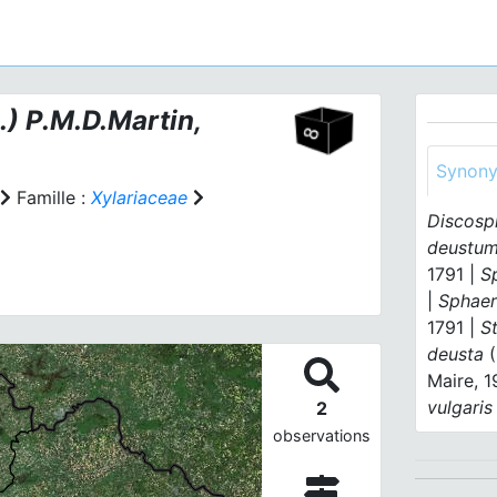
) P.M.D.Martin,
Synon
Famille :
Xylariaceae
Discosp
deustu
1791 |
S
|
Sphaer
1791 |
S
deusta
(
Maire, 
vulgaris
2
observations