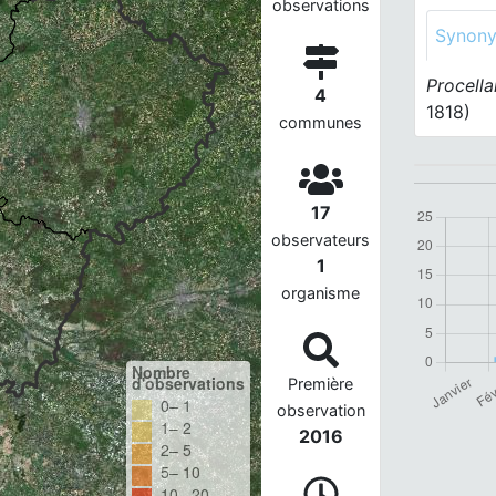
observations
Synon
Procella
4
1818)
communes
17
observateurs
1
organisme
Nombre
d'observations
Première
0– 1
observation
1– 2
2016
2– 5
5– 10
10– 20