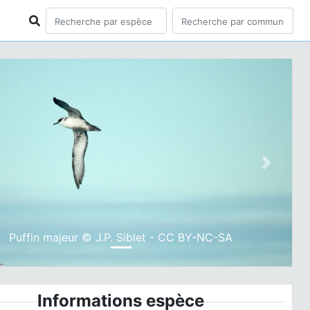
ious
Next
Puffin majeur © J.P. Siblet - CC BY-NC-SA
Informations espèce