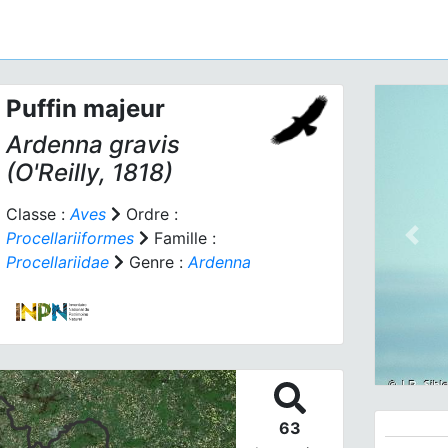
Puffin majeur
Ardenna gravis
(O'Reilly, 1818)
Classe :
Aves
Ordre :
Procellariiformes
Famille :
Prev
Procellariidae
Genre :
Ardenna
63