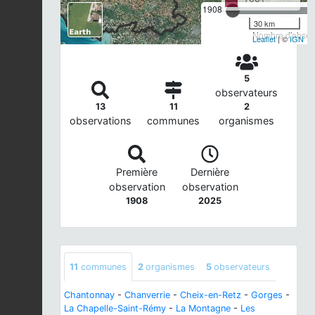
1908
30 km
Nombre d'observ
Leaflet
| ©
IGN
5
observateurs
13
11
2
observations
communes
organismes
Première
Dernière
observation
observation
1908
2025
11
communes
2
organismes
5
observateurs
Chantonnay
-
Chanverrie
-
Cheix-en-Retz
-
Gorges
-
La Chapelle-Saint-Rémy
-
La Montagne
-
Les