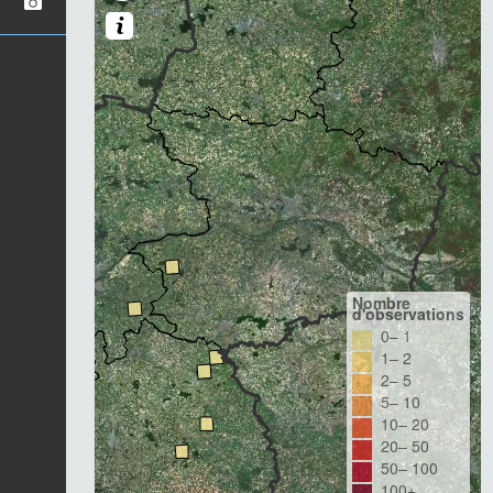
Nombre
d'observations
0– 1
1– 2
2– 5
5– 10
10– 20
20– 50
50– 100
100+