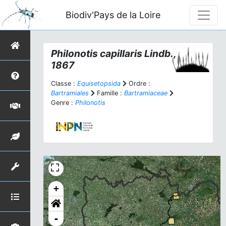
Biodiv'Pays de la Loire
Philonotis capillaris
Lindb.,
1867
Classe :
Equisetopsida
Ordre :
Bartramiales
Famille :
Bartramiaceae
Genre :
Philonotis
+
-