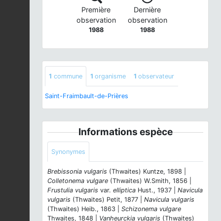
Première
Dernière
observation
observation
1988
1988
1
commune
1
organisme
1
observateur
Saint-Fraimbault-de-Prières
Informations espèce
Synonymes
Brebissonia vulgaris
(Thwaites) Kuntze, 1898 |
Colletonema vulgare
(Thwaites) W.Smith, 1856 |
Frustulia vulgaris
var.
elliptica
Hust., 1937 |
Navicula
vulgaris
(Thwaites) Petit, 1877 |
Navicula vulgaris
(Thwaites) Heib., 1863 |
Schizonema vulgare
Thwaites, 1848 |
Vanheurckia vulgaris
(Thwaites)