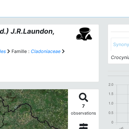
d.) J.R.Laundon,
Synon
les
Famille :
Cladoniaceae
Crocyni
7
observations