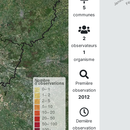
5
communes
2
observateurs
1
organisme
Nombre
d'observations
Première
0– 1
observation
1– 2
2012
2– 5
5– 10
10– 20
20– 50
Dernière
50– 100
observation
100+