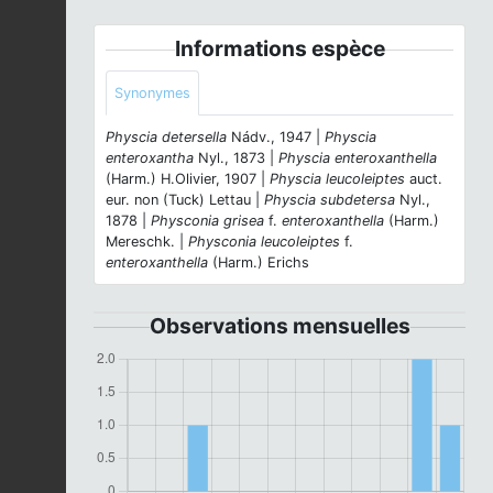
Informations espèce
Synonymes
Physcia detersella
Nádv., 1947 |
Physcia
enteroxantha
Nyl., 1873 |
Physcia enteroxanthella
(Harm.) H.Olivier, 1907 |
Physcia leucoleiptes
auct.
eur. non (Tuck) Lettau |
Physcia subdetersa
Nyl.,
1878 |
Physconia grisea
f.
enteroxanthella
(Harm.)
Mereschk. |
Physconia leucoleiptes
f.
enteroxanthella
(Harm.) Erichs
Observations mensuelles