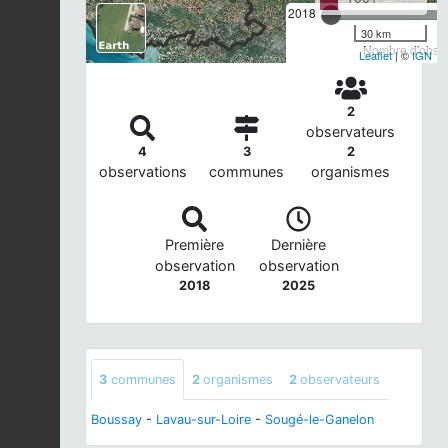
2018
30 km
Nombre d'observ
Leaflet
| ©
IGN
2
observateurs
4
3
2
observations
communes
organismes
Première
Dernière
observation
observation
2018
2025
3
communes
2
organismes
2
observateurs
Boussay
-
Lavau-sur-Loire
-
Sougé-le-Ganelon