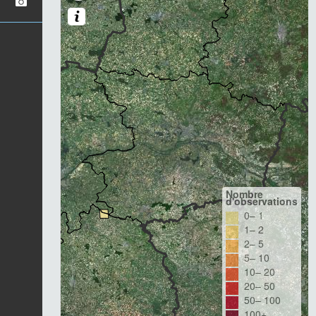
Nombre
d'observations
0– 1
1– 2
2– 5
5– 10
10– 20
20– 50
50– 100
100+