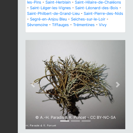
les-Pins
-
Saint-Herblain
-
Saint-Hilaire-de-Chaléons
-
Saint-Léger-les-Vignes
-
Saint-Léonard-des-Bois
-
Saint-Philbert-de-Grand-Lieu
-
Saint-Pierre-des-Nids
-
Segré-en-Anjou Bleu
-
Seiches-sur-le-Loir
-
Sèvremoine
-
Tiffauges
-
Trémentines
-
Vivy
Previous
Next
© A.-H. Paradis & R. Poncet - CC BY-NC-SA