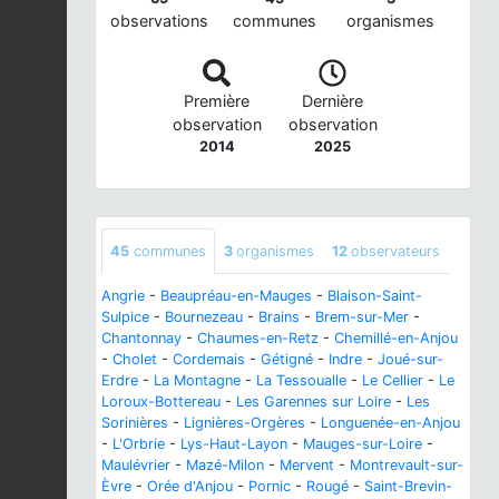
observations
communes
organismes
Première
Dernière
observation
observation
2014
2025
45
communes
3
organismes
12
observateurs
Angrie
-
Beaupréau-en-Mauges
-
Blaison-Saint-
Sulpice
-
Bournezeau
-
Brains
-
Brem-sur-Mer
-
Chantonnay
-
Chaumes-en-Retz
-
Chemillé-en-Anjou
-
Cholet
-
Cordemais
-
Gétigné
-
Indre
-
Joué-sur-
Erdre
-
La Montagne
-
La Tessoualle
-
Le Cellier
-
Le
Loroux-Bottereau
-
Les Garennes sur Loire
-
Les
Sorinières
-
Lignières-Orgères
-
Longuenée-en-Anjou
-
L'Orbrie
-
Lys-Haut-Layon
-
Mauges-sur-Loire
-
Maulévrier
-
Mazé-Milon
-
Mervent
-
Montrevault-sur-
Èvre
-
Orée d'Anjou
-
Pornic
-
Rougé
-
Saint-Brevin-