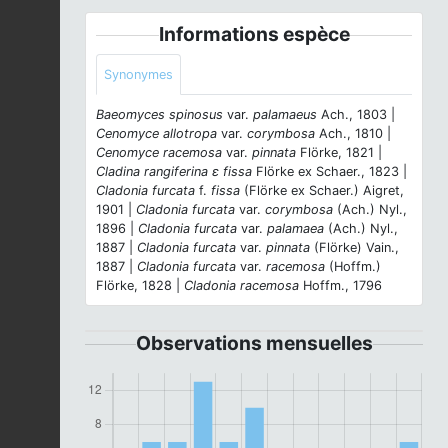
Informations espèce
Synonymes
Baeomyces spinosus
var.
palamaeus
Ach., 1803 |
Cenomyce allotropa
var.
corymbosa
Ach., 1810 |
Cenomyce racemosa
var.
pinnata
Flörke, 1821 |
Cladina rangiferina ε fissa
Flörke ex Schaer., 1823 |
Cladonia furcata
f.
fissa
(Flörke ex Schaer.) Aigret,
1901 |
Cladonia furcata
var.
corymbosa
(Ach.) Nyl.,
1896 |
Cladonia furcata
var.
palamaea
(Ach.) Nyl.,
1887 |
Cladonia furcata
var.
pinnata
(Flörke) Vain.,
1887 |
Cladonia furcata
var.
racemosa
(Hoffm.)
Flörke, 1828 |
Cladonia racemosa
Hoffm., 1796
Observations mensuelles