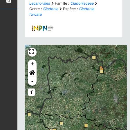
Lecanorales
Famille :
Cladoniaceae
Genre :
Cladonia
Espèce :
Cladonia
furcata
+
-