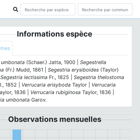
Informations espèce
ymes
 umbonata
(Schaer.) Jatta, 1900 |
Segestrella
ma
(Fr.) Mudd, 1861 |
Segestria erysiboides
(Taylor)
|
Segestria lectissima
Fr., 1825 |
Segestria thelostoma
., 1852 |
Verrucaria erisyboda
Taylor |
Verrucaria
aylor, 1836 |
Verrucaria rubiginosa
Taylor, 1836 |
ria umbonata
Garov.
Observations mensuelles