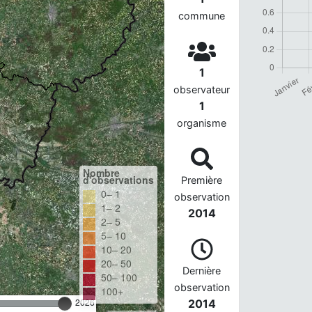
commune
1
observateur
1
organisme
Nombre
d'observations
Première
0– 1
observation
1– 2
2014
2– 5
5– 10
10– 20
20– 50
Dernière
50– 100
observation
100+
2026
2014