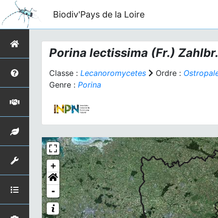
Biodiv'Pays de la Loire
Porina lectissima
(Fr.) Zahlbr
Classe :
Lecanoromycetes
Ordre :
Ostropal
Genre :
Porina
+
-