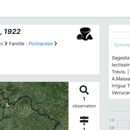
., 1922
es
Famille :
Porinaceae
Synon
Sagedia
lectissi
Trevis. 
A.Massal
irrigua
T
Verruca
1
observation
1