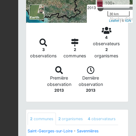
100+
2013
30 km
Nombre d'observ
Leaflet
| ©
IGN
4
observateurs
3
2
2
observations
communes
organismes
Première
Dernière
observation
observation
2013
2013
2
communes
2
organismes
4
observateurs
Saint-Georges-sur-Loire
-
Savennières