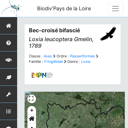
Biodiv'Pays de la Loire
Bec-croisé bifascié
Loxia leucoptera
Gmelin,
1789
Classe :
Aves
Ordre :
Passeriformes
Famille :
Fringillidae
Genre :
Loxia
+
-