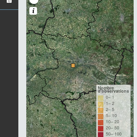
Nombre
d'observations
0– 1
1– 2
2– 5
5– 10
10– 20
20– 50
50– 100