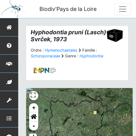
Biodiv'Pays de la Loire
Hyphodontia pruni
(Lasch)
Svrček, 1973
Ordre :
Hymenochaetales
Famille :
Schizoporaceae
Genre :
Hyphodontia
+
-