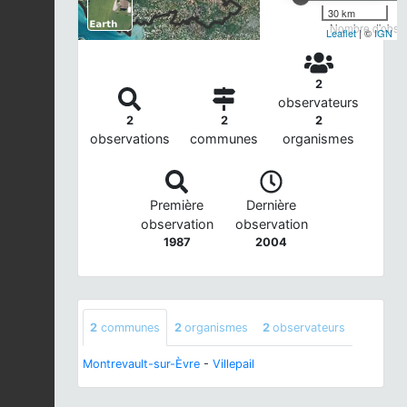
30 km
Nombre d'observ
Leaflet
| ©
IGN
2
observateurs
2
2
2
observations
communes
organismes
Première
Dernière
observation
observation
1987
2004
2
communes
2
organismes
2
observateurs
Montrevault-sur-Èvre
-
Villepail