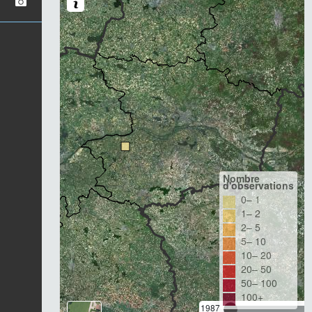
Nombre
d'observations
0– 1
1– 2
2– 5
5– 10
10– 20
20– 50
50– 100
100+
1987