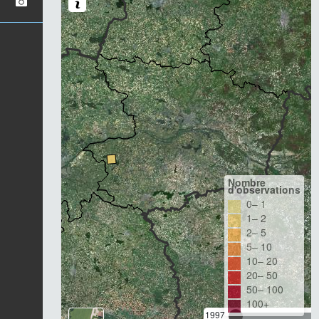
Nombre
d'observations
0– 1
1– 2
2– 5
5– 10
10– 20
20– 50
50– 100
100+
1997