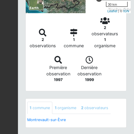
30 km
Nombre d'observ
Leaflet
| ©
IGN
2
observateurs
2
1
1
observations
commune
organisme
Première
Dernière
observation
observation
1997
1999
1
commune
1
organisme
2
observateurs
Montrevault-sur-Èvre