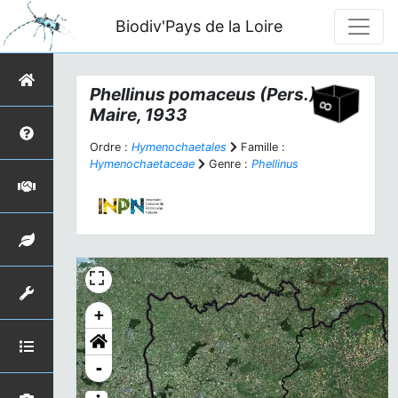
Biodiv'Pays de la Loire
Phellinus pomaceus
(Pers.)
Maire, 1933
Ordre :
Hymenochaetales
Famille :
Hymenochaetaceae
Genre :
Phellinus
+
-