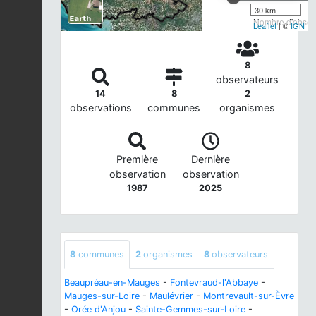
30 km
Nombre d'observ
Leaflet
| ©
IGN
8
observateurs
14
8
2
observations
communes
organismes
Première
Dernière
observation
observation
1987
2025
8
communes
2
organismes
8
observateurs
Beaupréau-en-Mauges
-
Fontevraud-l'Abbaye
-
Mauges-sur-Loire
-
Maulévrier
-
Montrevault-sur-Èvre
-
Orée d'Anjou
-
Sainte-Gemmes-sur-Loire
-