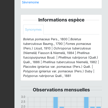
Sèvremoine
Informations espèce
Synonymes
Boletus pomaceus
Pers., 1800 |
Boletus
tuberculosus
Baumg., 1790 |
Fomes pomaceus
(Pers.) Lloyd, 1910 |
Ochroporus tuberculosus
(Niemelä) Fiasson & Niemelä, 1984 |
Phellinus
fuscopurpureus
Boud. |
Phellinus rubriporus
(Quél.)
Quél., 1886 |
Phellinus tuberculosus
Niemelä, 1982 |
Placodes igniarius
var.
pomaceus
(Pers.) Quél. |
Polyporus igniarius
var.
pomaceus
(Pers.) Duby |
Polyporus rubriporus
Quél., 1881
Observations mensuelles