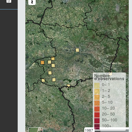
Nombre
d'observations
0– 1
1– 2
2– 5
5– 10
10– 20
20– 50
50– 100
100+
1987