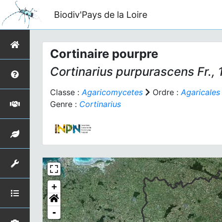
Biodiv'Pays de la Loire
Cortinaire pourpre
Cortinarius purpurascens
Fr.,
Classe :
Agaricomycetes
Ordre :
Agaricales
Genre :
Cortinarius
+
-