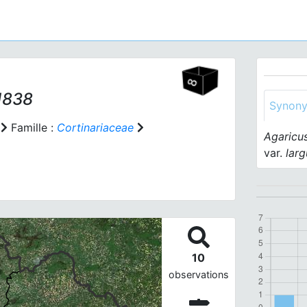
 1838
Synon
Famille :
Cortinariaceae
Agaricu
var.
larg
10
observations