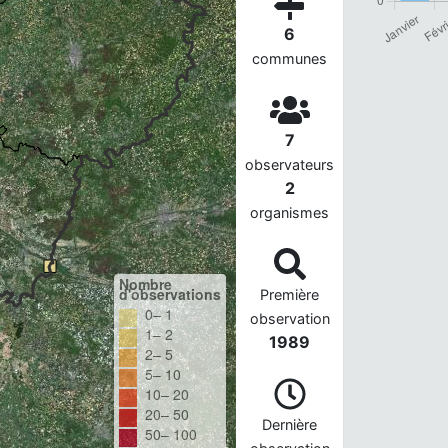
6
communes
7
observateurs
2
organismes
Nombre
d'observations
Première
0– 1
observation
1– 2
1989
2– 5
5– 10
10– 20
20– 50
Dernière
50– 100