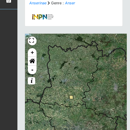
Anserinae
Genre :
Anser
+
-