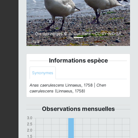
Previous
Next
Oie des neiges © B. Guichard - CC BY-NC-SA
Informations espèce
Synonymes
Anas caerulescens
Linnaeus, 1758 |
Chen
caerulescens
(Linnaeus, 1758)
Observations mensuelles