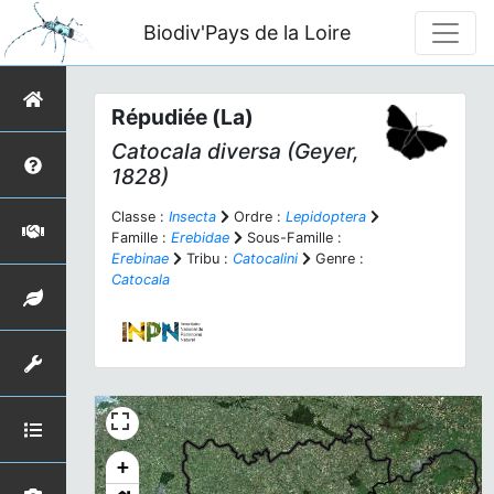
Biodiv'Pays de la Loire
Répudiée (La)
Catocala diversa
(Geyer,
1828)
Classe :
Insecta
Ordre :
Lepidoptera
Famille :
Erebidae
Sous-Famille :
Erebinae
Tribu :
Catocalini
Genre :
Catocala
+