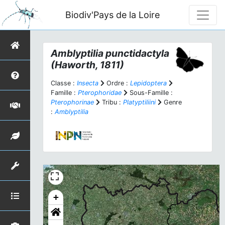
Biodiv'Pays de la Loire
Amblyptilia punctidactyla
(Haworth, 1811)
Classe :
Insecta
Ordre :
Lepidoptera
Famille :
Pterophoridae
Sous-Famille :
Pterophorinae
Tribu :
Platyptiliini
Genre
:
Amblyptilia
+