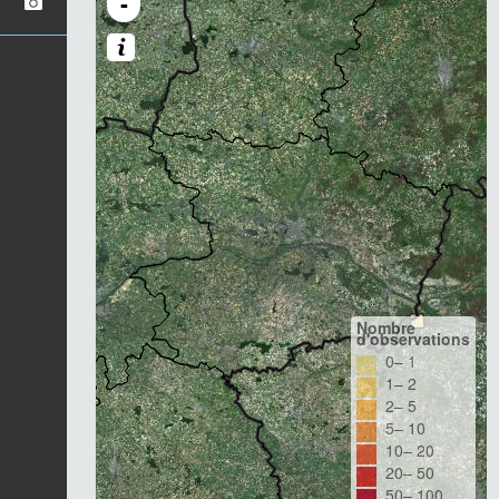
-
Nombre
d'observations
0– 1
1– 2
2– 5
5– 10
10– 20
20– 50
50– 100