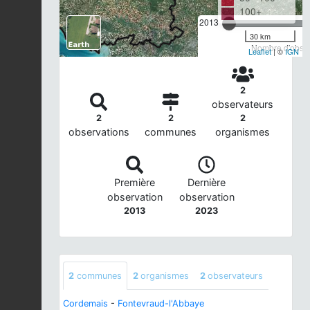
100+
2013
30 km
Nombre d'observ
Leaflet
| ©
IGN
2
observateurs
2
2
2
observations
communes
organismes
Première
Dernière
observation
observation
2013
2023
2
communes
2
organismes
2
observateurs
Cordemais
-
Fontevraud-l'Abbaye